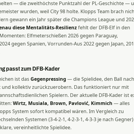
lten — die zweithöchste Punktzahl der PL-Geschichte — 
meister wurden, weil City 98 holte. Klopps Team brach nic
rn gewann ein Jahr später die Champions League und 202
enau diese Mentalitäts-Resilienz
fehlt der DFB-Elf in den
Momenten: Elfmeterschießen 2026 gegen Paraguay,
s 2024 gegen Spanien, Vorrunden-Aus 2022 gegen Japan, 20
.
ng passt zum DFB-Kader
ichen ist das
Gegenpressing
— die Spielidee, den Ball nac
rt und kollektiv zurückzuerobern. Das funktioniert nur mit
annschaftsdienlichen Spielern. Der aktuelle DFB-Kader ist e
itten:
Wirtz, Musiala, Brown, Pavlović, Kimmich
— alles
 Klopps System sofort kompatibel wären. Im Vergleich zu
selnden Systemen (3-4-2-1, 4-2-3-1, 4-3-3 je nach Gegner)
klare, vereinheitlichte Spielidee.