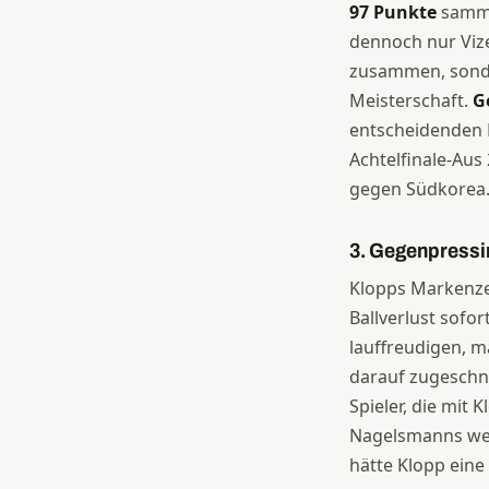
97 Punkte
samme
dennoch nur Vize
zusammen, sonde
Meisterschaft.
G
entscheidenden 
Achtelfinale-Au
gegen Südkorea
3. Gegenpressi
Klopps Markenze
Ballverlust sofo
lauffreudigen, m
darauf zugeschn
Spieler, die mit
Nagelsmanns wech
hätte Klopp eine 