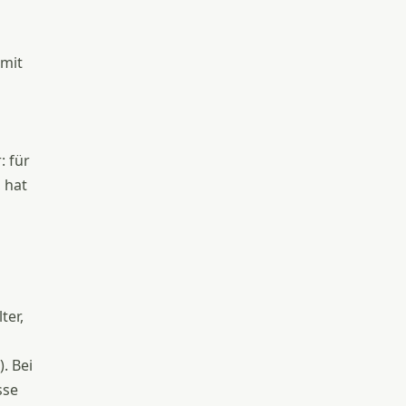
 mit
: für
 hat
ter,
. Bei
sse