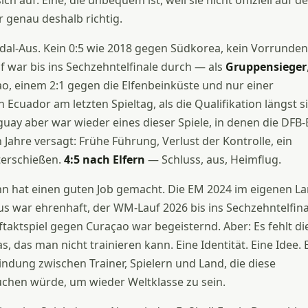
ch auf. Eine, die unbequem ist, weil sie nicht offiziell auf 
r genau deshalb richtig.
dal-Aus. Kein 0:5 wie 2018 gegen Südkorea, kein Vorrunden
lf war bis ins Sechzehntelfinale durch — als
Gruppensieger
o, einem 2:1 gegen die Elfenbeinküste und nur einer
 Ecuador am letzten Spieltag, als die Qualifikation längst s
uay aber war wieder eines dieser Spiele, in denen die DFB-E
Jahre versagt: Frühe Führung, Verlust der Kontrolle, ein
terschießen.
4:5 nach Elfern
— Schluss, aus, Heimflug.
nn hat einen guten Job gemacht. Die EM 2024 im eigenen L
Aus war ehrenhaft, der WM-Lauf 2026 bis ins Sechzehntelfina
uftaktspiel gegen Curaçao war begeisternd. Aber: Es fehlt di
 das man nicht trainieren kann. Eine Identität. Eine Idee. 
ndung zwischen Trainer, Spielern und Land, die diese
chen würde, um wieder Weltklasse zu sein.