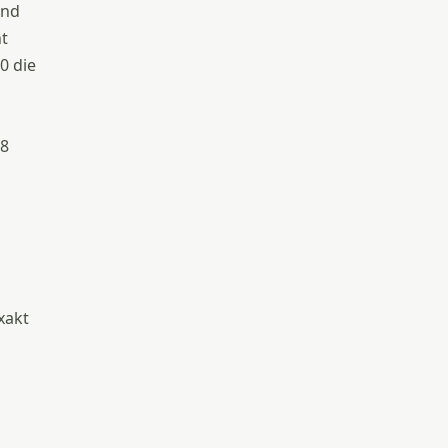
und
ht
0 die
18
h
xakt