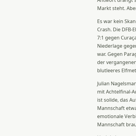
Antwort drängt si
Markt steht. Abe
Es war kein Skan
Crash. Die DFB-E
7:1 gegen Curaça
Niederlage gegen
war. Gegen Parag
der vergangenen 
blutleeres Elfme
Julian Nagelsma
mit Achtelfinal-
ist solide, das A
Mannschaft etwas,
emotionale Verbi
Mannschaft brau