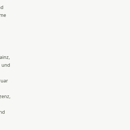
nd
hme
ainz,
h und
ruar
zenz,
und