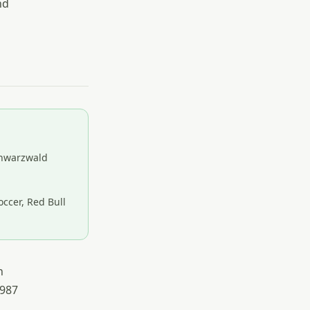
nd
chwarzwald
ccer, Red Bull
n
1987