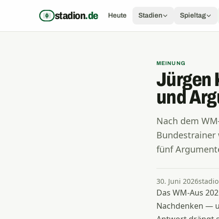
Zum Inhalt springen
stadion
.de
Heute
Stadien
Spieltag
MEINUNG
Jürgen 
und Ar
Nach dem WM-A
Bundestrainer 
fünf Argument
30. Juni 2026
stadi
Das WM-Aus 2026
Nachdenken — un