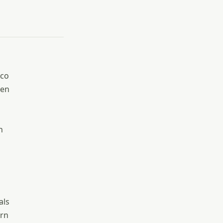
rco
ren
n
als
ern