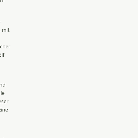
dem
-
, mit
icher
lf
and
le
eser
Eine