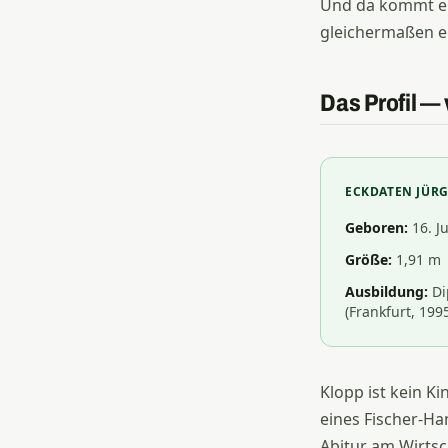
Und da kommt ein
gleichermaßen el
Das Profil —
ECKDATEN JÜR
Geboren:
16. Ju
Größe:
1,91 m
Ausbildung:
Di
(Frankfurt, 199
Klopp ist kein K
eines Fischer-Ha
Abitur am Wirtsc