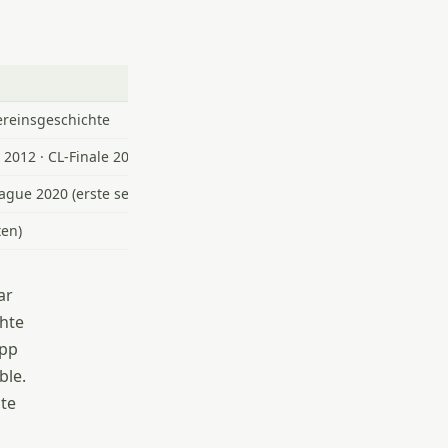
ereinsgeschichte
2012 · CL-Finale 2013 · Zwei weitere Pokalfinals
ague 2020 (erste seit 1990), FA Cup, League Cup (2×), UEFA Supe
ten)
ar
chte
opp
ble.
hte