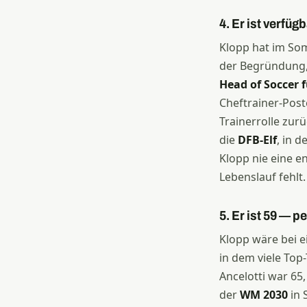
4. Er ist verfügb
Klopp hat im So
der Begründung, 
Head of Soccer f
Cheftrainer-Post
Trainerrolle zurü
die
DFB-Elf
, in 
Klopp nie eine e
Lebenslauf fehlt.
5. Er ist 59 — p
Klopp wäre bei e
in dem viele Top
Ancelotti war 65
der
WM 2030
in 