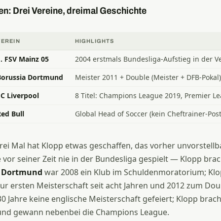
en: Drei Vereine, dreimal Geschichte
VEREIN
HIGHLIGHTS
1. FSV Mainz 05
2004 erstmals Bundesliga-Aufstieg in der V
Borussia Dortmund
Meister 2011 + Double (Meister + DFB-Pokal) 
FC Liverpool
8 Titel: Champions League 2019, Premier Le
ed Bull
Global Head of Soccer (kein Cheftrainer-Pos
drei Mal hat Klopp etwas geschaffen, das vorher unvorstellb
 vor seiner Zeit nie in der Bundesliga gespielt — Klopp bra
.
Dortmund
war 2008 ein Klub im Schuldenmoratorium; Kl
zur ersten Meisterschaft seit acht Jahren und 2012 zum Dou
0 Jahre keine englische Meisterschaft gefeiert; Klopp brac
 und gewann nebenbei die Champions League.