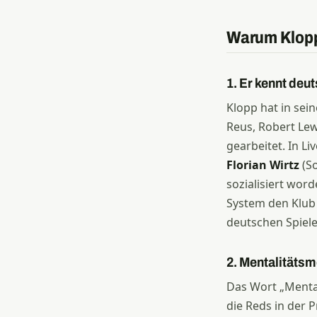
Warum Klopp
1. Er kennt deu
Klopp hat in se
Reus, Robert Le
gearbeitet. In L
Florian Wirtz
(So
sozialisiert wor
System den Klub 
deutschen Spiele
2. Mentalitätsm
Das Wort „Menta
die Reds in der 