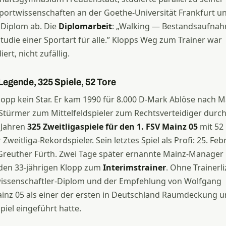
Sportwissenschaften an der Goethe-Universität Frankfurt u
 Diplom ab. Die
Diplomarbeit
: „Walking — Bestandsaufna
tudie einer Sportart für alle.” Klopps Weg zum Trainer war
rt, nicht zufällig.
Legende, 325 Spiele, 52 Tore
Klopp kein Star. Er kam 1990 für 8.000 D-Mark Ablöse nach M
 Stürmer zum Mittelfeldspieler zum Rechtsverteidiger durc
f Jahren
325 Zweitligaspiele für den 1. FSV Mainz 05
mit 52
weitliga-Rekordspieler. Sein letztes Spiel als Profi: 25. Feb
 Greuther Fürth. Zwei Tage später ernannte Mainz-Manager
 den 33-jährigen Klopp zum
Interimstrainer
. Ohne Trainerli
wissenschaftler-Diplom und der Empfehlung von Wolfgang
ainz 05 als einer der ersten in Deutschland Raumdeckung 
Spiel eingeführt hatte.