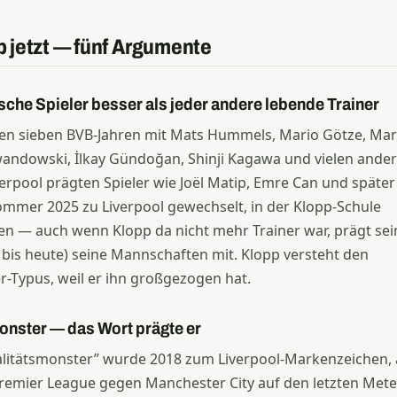
 jetzt — fünf Argumente
tsche Spieler besser als jeder andere lebende Trainer
inen sieben BVB-Jahren mit Mats Hummels, Mario Götze, Ma
wandowski, İlkay Gündoğan, Shinji Kagawa und vielen ande
iverpool prägten Spieler wie Joël Matip, Emre Can und später
mmer 2025 zu Liverpool gewechselt, in der Klopp-Schule
den — auch wenn Klopp da nicht mehr Trainer war, prägt sei
bis heute) seine Mannschaften mit. Klopp versteht den
r-Typus, weil er ihn großgezogen hat.
onster — das Wort prägte er
litätsmonster” wurde 2018 zum Liverpool-Markenzeichen, 
Premier League gegen Manchester City auf den letzten Met