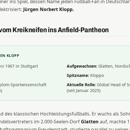
er ins Spiel, dessen Name jeden Fußball-Fan in Deutschla
ektrisiert:
Jürgen Norbert Klopp.
 vom Kreikneifen ins Anfield-Pantheon
GEN KLOPP
ni 1967 in Stuttgart
Aufgewachsen:
Glatten, Nords
Spitzname:
Kloppo
plom-Sportwissenschaft
Aktuelle Rolle:
Global Head of So
5)
(seit Januar 2025)
ind des klassischen Hochleistungsfußballs. Er wuchs als Soh
ndelsvertreters im 2.000-Seelen-Dorf
Glatten
auf, machte 
haftsgymnasium Freudenstadt, studierte parallel zu seiner