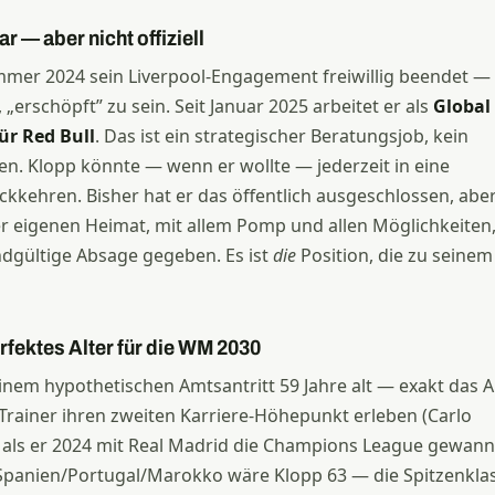
ar — aber nicht offiziell
mmer 2024 sein Liverpool-Engagement freiwillig beendet —
„erschöpft” zu sein. Seit Januar 2025 arbeitet er als
Global
ür Red Bull
. Das ist ein strategischer Beratungsjob, kein
en. Klopp könnte — wenn er wollte — jederzeit in eine
ckkehren. Bisher hat er das öffentlich ausgeschlossen, aber
der eigenen Heimat, mit allem Pomp und allen Möglichkeiten,
ndgültige Absage gegeben. Es ist
die
Position, die zu seinem
erfektes Alter für die WM 2030
inem hypothetischen Amtsantritt 59 Jahre alt — exakt das Al
-Trainer ihren zweiten Karriere-Höhepunkt erleben (Carlo
, als er 2024 mit Real Madrid die Champions League gewann)
Spanien/Portugal/Marokko wäre Klopp 63 — die Spitzenkla