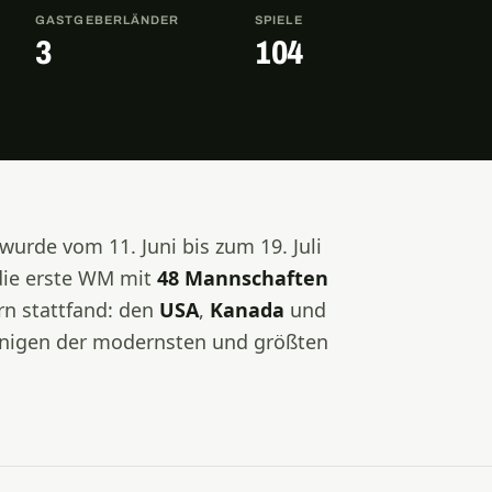
GASTGEBERLÄNDER
SPIELE
3
104
wurde vom 11. Juni bis zum 19. Juli
die erste WM mit
48 Mannschaften
ern stattfand: den
USA
,
Kanada
und
einigen der modernsten und größten