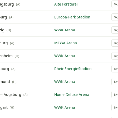
ugsburg
Alte Försterei
(A)
Sk
burg
Europa-Park Stadion
(A)
Sk
zig
WWK Arena
(H)
Sk
burg
MEWA Arena
(A)
Sk
fenheim
WWK Arena
(H)
Sk
sburg
RheinEnergieStadion
(A)
Sk
tmund
WWK Arena
(H)
Sk
—
Augsburg
Home Deluxe Arena
(A)
Sk
tgart
WWK Arena
(H)
Sk