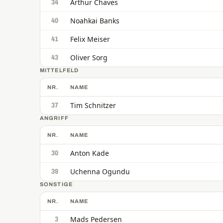
Arthur Chaves
34
Noahkai Banks
40
Felix Meiser
41
Oliver Sorg
43
MITTELFELD
NR.
NAME
Tim Schnitzer
37
ANGRIFF
NR.
NAME
Anton Kade
30
Uchenna Ogundu
39
SONSTIGE
NR.
NAME
Mads Pedersen
3