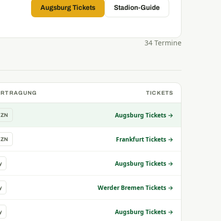
Augsburg Tickets
Stadion-Guide
34 Termine
ERTRAGUNG
TICKETS
Augsburg Tickets →
AZN
Frankfurt Tickets →
AZN
Augsburg Tickets →
y
Werder Bremen Tickets →
y
Augsburg Tickets →
y