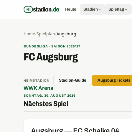
Zum Inhalt springen
stadion
.de
Heute
Stadien
Spieltag
Home
/
Spielplan
/
Augsburg
BUNDESLIGA · SAISON 2026/27
FC Augsburg
Stadion-Guide
Augsburg Tickets
HEIMSTADION
WWK Arena
SONNTAG, 30. AUGUST 2026
Nächstes Spiel
Augsburg
—
FC Schalke 04