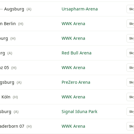
—
Augsburg
Ursapharm-Arena
(A)
Sk
n Berlin
WWK Arena
(H)
Sk
burg
WWK Arena
(H)
Sk
urg
Red Bull Arena
(A)
Sk
z 05
WWK Arena
(H)
Sk
gsburg
PreZero Arena
(A)
Sk
C Köln
WWK Arena
(H)
Sk
sburg
Signal Iduna Park
(A)
Sk
aderborn 07
WWK Arena
(H)
Sk