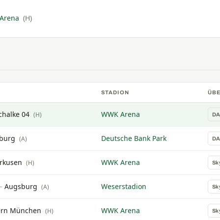
Arena
(H)
STADION
ÜB
chalke 04
WWK Arena
(H)
D
burg
Deutsche Bank Park
(A)
D
rkusen
WWK Arena
(H)
Sk
—
Augsburg
Weserstadion
(A)
Sk
ern München
WWK Arena
(H)
Sk