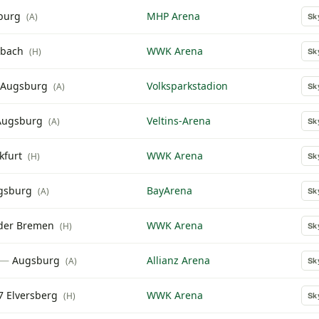
burg
MHP Arena
(A)
Sk
dbach
WWK Arena
(H)
Sk
Augsburg
Volksparkstadion
(A)
Sk
Augsburg
Veltins-Arena
(A)
Sk
kfurt
WWK Arena
(H)
Sk
gsburg
BayArena
(A)
Sk
der Bremen
WWK Arena
(H)
Sk
—
Augsburg
Allianz Arena
(A)
Sk
7 Elversberg
WWK Arena
(H)
Sk