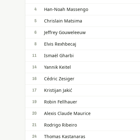
Han-Noah Massengo
4
Chrislain Matsima
5
Jeffrey Gouweleeuw
6
Elvis Rexhbecaj
8
Ismaël Gharbi
11
Yannik Keitel
14
Cédric Zesiger
16
Kristijan Jakić
17
Robin Fellhauer
19
Alexis Claude Maurice
20
Rodrigo Ribeiro
21
Thomas Kastanaras
24