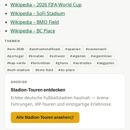
Wikipedia – 2026 FIFA World Cup
Wikipedia – SoFi Stadium
Wikipedia – BMO Field
Wikipedia – BC Place
THEMEN
#wm-2026
#sechzehntelfinale
#spanien
#oesterreich
#portugal
#kroatien
#schweiz
#algerien
#argentinien
#kap-verde
#kolumbien
#ghana
#australien
#aegypten
#sofi-stadium
#bmo-field
#bc-place
ANZEIGE
Stadion-Touren entdecken
Erlebe deutsche Fußballstadien hautnah — Arena-
Führungen, VIP-Touren und einzigartige Erlebnisse.
Alle Stadion-Touren ansehen