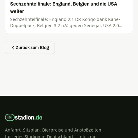
Sechzehntelfinale: England, Belgien und die USA
weiter
Sechzehntelfinale: England 2:1 DR Kongo dank Kane-
Doppelpack, Belgien 3:2 n.V. gegen Senegal, USA 2:0
Bosnien. Danach Spanien–Österreich und Portugal–
Kroatien.
Zurück zum Blog
stadion
.de
Anfahrt, Sitzplan, Bierpreise und Anstoßzeiten
für jedes Stadion in Deutschland — plus die