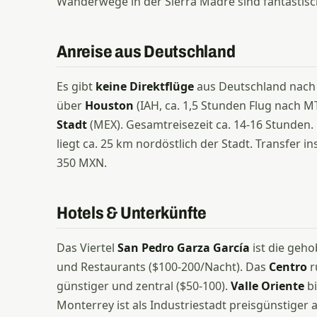
Wanderwege in der Sierra Madre sind fantastisc
Anreise aus Deutschland
Es gibt
keine Direktflüge
aus Deutschland nach 
über
Houston
(IAH, ca. 1,5 Stunden Flug nach M
Stadt
(MEX). Gesamtreisezeit ca. 14-16 Stunden
liegt ca. 25 km nordöstlich der Stadt. Transfer i
350 MXN.
Hotels & Unterkünfte
Das Viertel
San Pedro Garza García
ist die geh
und Restaurants ($100-200/Nacht). Das
Centro
r
günstiger und zentral ($50-100).
Valle Oriente
bi
Monterrey ist als Industriestadt preisgünstiger al