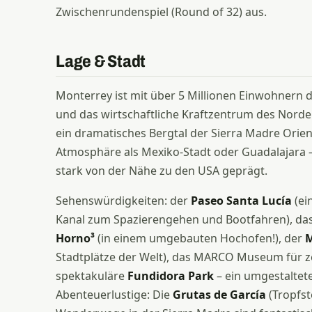
Zwischenrundenspiel (Round of 32) aus.
Lage & Stadt
Monterrey ist mit über 5 Millionen Einwohnern 
und das wirtschaftliche Kraftzentrum des Nordens
ein dramatisches Bergtal der Sierra Madre Orien
Atmosphäre als Mexiko-Stadt oder Guadalajara –
stark von der Nähe zu den USA geprägt.
Sehenswürdigkeiten: der
Paseo Santa Lucía
(ei
Kanal zum Spazierengehen und Bootfahren), das
Horno³
(in einem umgebauten Hochofen!), der
M
Stadtplätze der Welt), das MARCO Museum für z
spektakuläre
Fundidora Park
– ein umgestaltete
Abenteuerlustige: Die
Grutas de García
(Tropfst