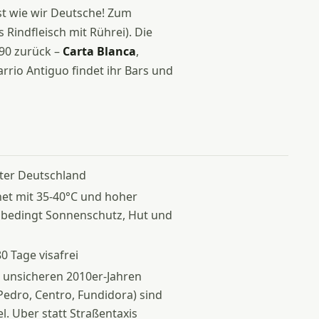
st wie wir Deutsche! Zum
 Rindfleisch mit Rührei). Die
890 zurück –
Carta Blanca
,
rrio Antiguo findet ihr Bars und
nter Deutschland
et mit 35-40°C und hoher
 unbedingt Sonnenschutz, Hut und
0 Tage visafrei
 unsicheren 2010er-Jahren
 Pedro, Centro, Fundidora) sind
el. Uber statt Straßentaxis