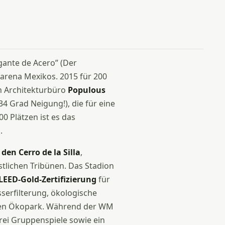
igante de Acero” (Der
larena Mexikos. 2015 für 200
n Architekturbüro
Populous
34 Grad Neigung!), die für eine
0 Plätzen ist es das
.
den Cerro de la Silla
,
lichen Tribünen. Das Stadion
LEED-Gold-Zertifizierung
für
serfilterung, ökologische
nden Ökopark. Während der WM
rei Gruppenspiele sowie ein