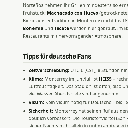
Norteños nehmen ihr Grillen mindestens so ern
Frühstück:
Machacado con Huevo
(getrocknetes
Bierbrauerei-Tradition in Monterrey reicht bis 1
Bohemia
und
Tecate
werden hier gebraut. Im Ba
Restaurants mit hervorragender Atmosphäre.
Tipps für deutsche Fans
Zeitverschiebung:
UTC-6 (CST), 8 Stunden hi
Klima:
Monterrey im Juni/Juli ist
HEISS
– rechn
Luftfeuchtigkeit. Das Stadion ist offen, also
viel Wasser. Abendspiele sind angenehmer
Visum:
Kein Visum nötig für Deutsche – bis 18
Sicherheit:
Monterrey hat seinen Ruf aus den
deutlich verbessert. Die Touristenviertel (San
sicher. Nachts nicht allein in unbekannte Viert