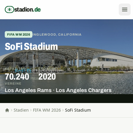
Zum Inhalt springen
stadion
.de
FIFA WM 2026
INGLEWOOD, CALIFORNIA
SoFi Stadium
KAPAZITÄT
ERÖFFNET
70.240
2020
Plätze
VEREINE
Los Angeles Rams · Los Angeles Chargers
Stadien
FIFA WM 2026
SoFi Stadium
Startseite