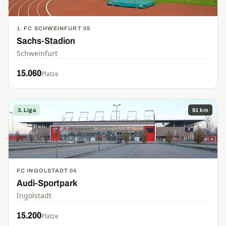
1. FC SCHWEINFURT 05
Sachs-Stadion
Schweinfurt
15.060
Plätze
3. Liga
91 km
FC INGOLSTADT 04
Audi-Sportpark
Ingolstadt
15.200
Plätze