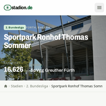
Zum Inhalt springen
stadion
.de
2. Bundesliga
FÜRTH, BAYERN
Sportpark Ronhof Thomas
Sommer
KAPAZITÄT
VEREIN
16.626
SpVgg Greuther Fürth
Plätze
Stadien
2. Bundesliga
Sportpark Ronhof Thomas Somme
Startseite