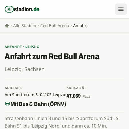
Zum Inhalt springen
stadion
.de
Alle Stadien
Red Bull Arena
Anfahrt
Startseite
ANFAHRT · LEIPZIG
Anfahrt zum Red Bull Arena
Leipzig, Sachsen
ADRESSE
KAPAZITÄT
Am Sportforum 3, 04105 Leipzig
47.069
Plätze
Mit Bus & Bahn (ÖPNV)
Straßenbahn Linien 3 und 15 bis 'Sportforum Süd'. S-
Bahn S1 bis 'Leipzig Nord' und dann ca. 10 Min.