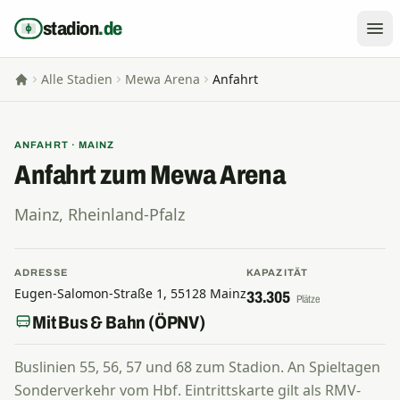
Zum Inhalt springen
stadion
.de
Alle Stadien
Mewa Arena
Anfahrt
Startseite
ANFAHRT · MAINZ
Anfahrt zum Mewa Arena
Mainz, Rheinland-Pfalz
ADRESSE
KAPAZITÄT
Eugen-Salomon-Straße 1, 55128 Mainz
33.305
Plätze
Mit Bus & Bahn (ÖPNV)
Buslinien 55, 56, 57 und 68 zum Stadion. An Spieltagen
Sonderverkehr vom Hbf. Eintrittskarte gilt als RMV-