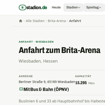
Zum Inhalt springen
stadion
.de
Heute
Stadien
Spieltag
Alle Stadien
Brita-Arena
Anfahrt
Startseite
ANFAHRT · WIESBADEN
Anfahrt zum Brita-Arena
Wiesbaden, Hessen
ADRESSE
KAPAZITÄT
Berliner Straße 9, 65189 Wiesbaden
15.295
Plätze
Mit Bus & Bahn (ÖPNV)
Buslinien 6 und 33 ab Hauptbahnhof bis Haltestel