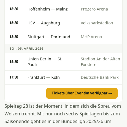
Hoffenheim
—
Mainz
PreZero Arena
15:30
HSV
—
Augsburg
Volksparkstadion
15:30
Stuttgart
—
Dortmund
MHP Arena
18:30
SO., 05. APRIL 2026
Union Berlin
—
St.
Stadion An der Alten
15:30
Pauli
Försterei
Frankfurt
—
Köln
Deutsche Bank Park
17:30
Tickets über Eventim verfügbar →
Spieltag 28 ist der Moment, in dem sich die Spreu vom
Weizen trennt. Mit nur noch sechs Spieltagen bis zum
Saisonende geht es in der Bundesliga 2025/26 um