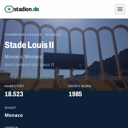
Zum Inhalt springen
stadion
.de
CHAMPIONS LEAGUE · MONACO
Stade Louis II
Monaco, Monaco
Auch bekannt als: Louis II
KAPAZITÄT
ERÖFFNUNG
18.523
1985
STADT
Monaco
VEREIN