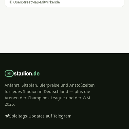
©
OpenStreetMap
-Mitwirkende
stadion
.de
Anfahrt, Sitzplan, Bierpreise und Anstoßzeiten
für jedes Stadion in Deutschland — plus die
Arenen der Champions League und der WM
2026.
Spieltags-Updates auf Telegram