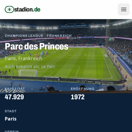
Zum Inhalt springen
stadion
.de
CHAMPIONS LEAGUE · FRANKREICH
Parc des Princes
Paris, Frankreich
Auch bekannt als: Le Parc
KAPAZITÄT
ERÖFFNUNG
47.929
1972
STADT
Paris
VEREIN