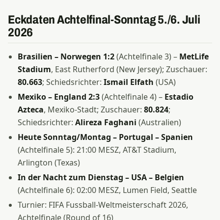
Eckdaten Achtelfinal-Sonntag 5./6. Juli
2026
Brasilien – Norwegen 1:2
(Achtelfinale 3) –
MetLife
Stadium
, East Rutherford (New Jersey); Zuschauer:
80.663
; Schiedsrichter:
Ismail Elfath
(USA)
Mexiko – England 2:3
(Achtelfinale 4) –
Estadio
Azteca
, Mexiko-Stadt; Zuschauer:
80.824
;
Schiedsrichter:
Alireza Faghani
(Australien)
Heute Sonntag/Montag – Portugal – Spanien
(Achtelfinale 5): 21:00 MESZ, AT&T Stadium,
Arlington (Texas)
In der Nacht zum Dienstag – USA – Belgien
(Achtelfinale 6): 02:00 MESZ, Lumen Field, Seattle
Turnier: FIFA Fussball-Weltmeisterschaft 2026,
Achtelfinale (Round of 16)