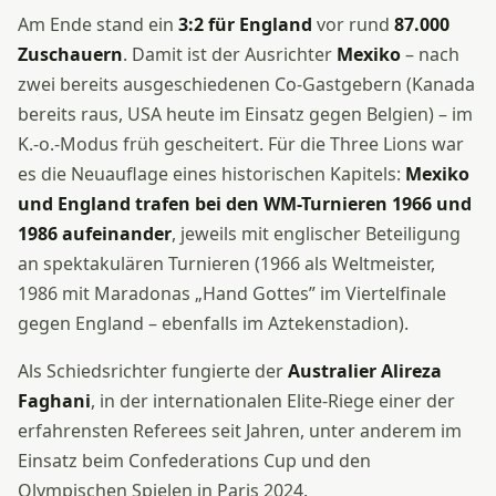
Am Ende stand ein
3:2 für England
vor rund
87.000
Zuschauern
. Damit ist der Ausrichter
Mexiko
– nach
zwei bereits ausgeschiedenen Co-Gastgebern (Kanada
bereits raus, USA heute im Einsatz gegen Belgien) – im
K.-o.-Modus früh gescheitert. Für die Three Lions war
es die Neuauflage eines historischen Kapitels:
Mexiko
und England trafen bei den WM-Turnieren 1966 und
1986 aufeinander
, jeweils mit englischer Beteiligung
an spektakulären Turnieren (1966 als Weltmeister,
1986 mit Maradonas „Hand Gottes” im Viertelfinale
gegen England – ebenfalls im Aztekenstadion).
Als Schiedsrichter fungierte der
Australier Alireza
Faghani
, in der internationalen Elite-Riege einer der
erfahrensten Referees seit Jahren, unter anderem im
Einsatz beim Confederations Cup und den
Olympischen Spielen in Paris 2024.