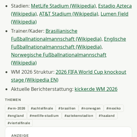
Stadien:
MetLife Stadium (Wikipedia)
,
Estadio Azteca
(Wikipedia)
,
AT&T Stadium (Wikipedia)
,
Lumen Field
(Wikipedia)
Trainer/Kader:
Brasilianische
Fußballnationalmannschaft (Wikipedia)
,
Englische
Fußballnationalmannschaft (Wikipedia)
,
Norwegische Fußballnationalmannschaft
(Wikipedia)
WM 2026 Struktur:
2026 FIFA World Cup knockout
stage (Wikipedia EN)
Aktuelle Berichterstattung:
kicker.de WM 2026
THEMEN
#wm-2026
#achtelfinale
#brasilien
#norwegen
#mexiko
#england
#metlife-stadium
#aztekenstadion
#haaland
#viertelfinale
ANZEIGE