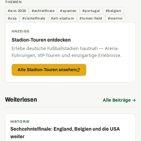
THEMEN
#wm-2026
#achtelfinale
#spanien
#portugal
#belgien
#usa
#viertelfinale
#att-stadium
#lumen-field
#merino
ANZEIGE
Stadion-Touren entdecken
Erlebe deutsche Fußballstadien hautnah — Arena-
Führungen, VIP-Touren und einzigartige Erlebnisse.
Alle Stadion-Touren ansehen
Weiterlesen
Alle Beiträge →
HISTORIE
Sechzehntelfinale: England, Belgien und die USA
weiter