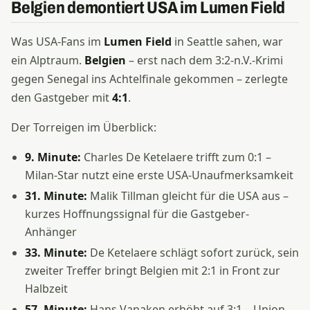
Belgien demontiert USA im Lumen Field
Was USA-Fans im
Lumen Field
in Seattle sahen, war
ein Alptraum.
Belgien
– erst nach dem 3:2-n.V.-Krimi
gegen Senegal ins Achtelfinale gekommen – zerlegte
den Gastgeber mit
4:1
.
Der Torreigen im Überblick:
9. Minute:
Charles De Ketelaere trifft zum 0:1 –
Milan-Star nutzt eine erste USA-Unaufmerksamkeit
31. Minute:
Malik Tillman gleicht für die USA aus –
kurzes Hoffnungssignal für die Gastgeber-
Anhänger
33. Minute:
De Ketelaere schlägt sofort zurück, sein
zweiter Treffer bringt Belgien mit 2:1 in Front zur
Halbzeit
57. Minute:
Hans Vanaken erhöht auf 3:1 – Union-