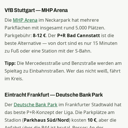
VfB Stuttgart — MHP Arena
Die
MHP Arena
im Neckarpark hat mehrere
Parkflächen mit insgesamt rund 5.000 Plätzen.
Parkgebühr:
8-12 €
. Der
P+R Bad Cannstatt
ist die
beste Alternative — von dort sind es nur 15 Minuten
zu Fuß oder eine Station mit der S-Bahn.
Tipp:
Die Mercedesstraße und Benzstraße werden am
Spieltag zu Einbahnstraßen. Wer das nicht weiß, fährt
im Kreis.
Eintracht Frankfurt — Deutsche Bank Park
Der
Deutsche Bank Park
im Frankfurter Stadtwald hat
das beste P+R-Konzept der Liga. Die Parkplätze am
Stadion (
Parkhaus Süd/Nord
) kosten
10 €
, aber die
Anfahrt über die B44 ist brutal. Besser: An der