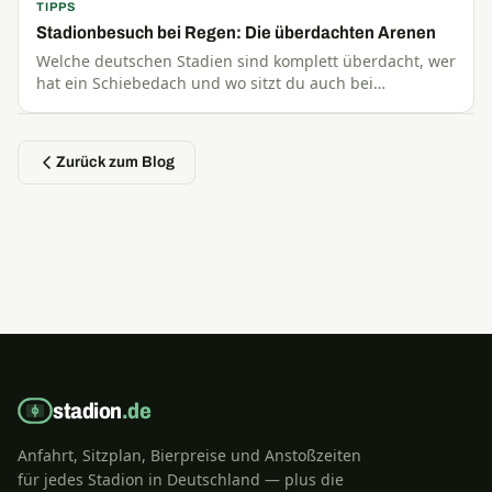
TIPPS
Stadionbesuch bei Regen: Die überdachten Arenen
Welche deutschen Stadien sind komplett überdacht, wer
hat ein Schiebedach und wo sitzt du auch bei
Dauerregen trocken? Der große Überdachungs-Check
für Fans.
Zurück zum Blog
stadion
.de
Anfahrt, Sitzplan, Bierpreise und Anstoßzeiten
für jedes Stadion in Deutschland — plus die