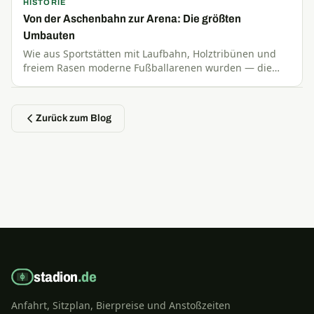
HISTORIE
Von der Aschenbahn zur Arena: Die größten
Umbauten
Wie aus Sportstätten mit Laufbahn, Holztribünen und
freiem Rasen moderne Fußballarenen wurden — die
spektakulärsten Umbaugeschichten deutscher Stadien.
Zurück zum Blog
stadion
.de
Anfahrt, Sitzplan, Bierpreise und Anstoßzeiten